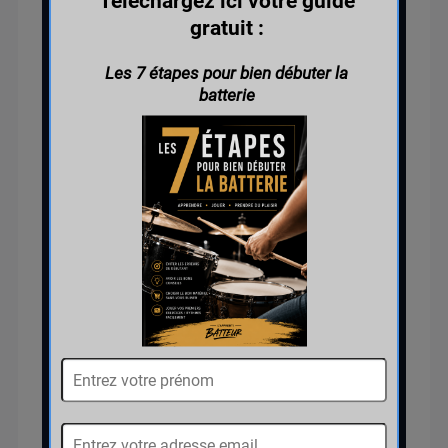
accord préalable du
consommateur et renonciation
expresse à son droit de
rétractation. Ainsi, dès l’accès
à la formation en ligne, aucun
remboursement ne pourra être
demandé.
Cours individuels :
Le client
peut annuler ou reporter un
cours jusqu’à
48 heures avant
la date prévue. Toute
annulation effectuée moins de
48 heures avant le cours sera
due dans son’intégralité. En
cas de force majeure ou