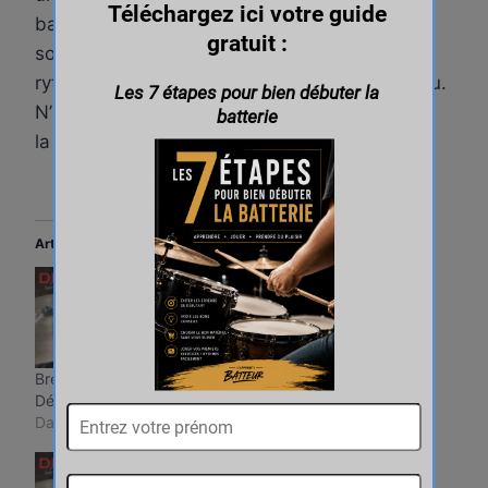
baguettes, ça améliorera la qualité de votre
son et la précision de votre placement
rythmique. J’espère que cette vidéo vous a plu.
N’hésitez pas à laisser vos commentaires et à
la partager autour de vous.
Articles similaires
Break 6 – Niveau
Break 8 – Niveau
Débutant (Défi 30 jours)
Débutant (Défi 30 jours)
Dans "Blog"
Dans "Blog"