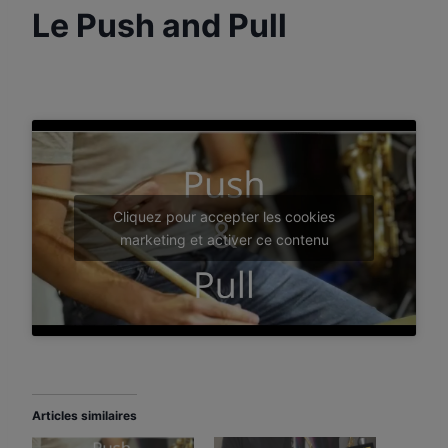
Le Push and Pull
Par
30 août 2023
apprenti-
batteur.fr
Cliquez pour accepter les cookies
marketing et activer ce contenu
Articles similaires