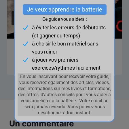
Break 10 – Niveau Débutant (Défi
30 jours)
Un commentaire