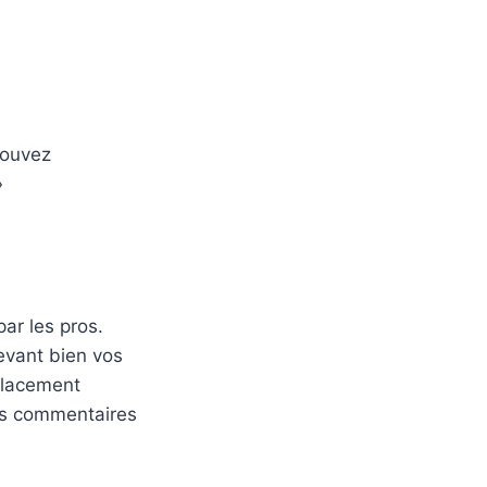
pouvez
»
ar les pros.
levant bien vos
 placement
vos commentaires