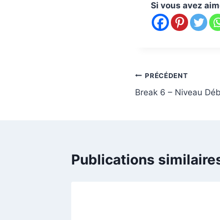
Si vous avez aimé 
Navigation
PRÉCÉDENT
Break 6 – Niveau Débu
de
l’article
Publications similaire