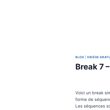
BLOG
|
VIDÉOS GRAT
Break 7 –
Par
23 janvier 2024
apprenti-
batteur.fr
Voici un break si
forme de séquenc
Les séquences son