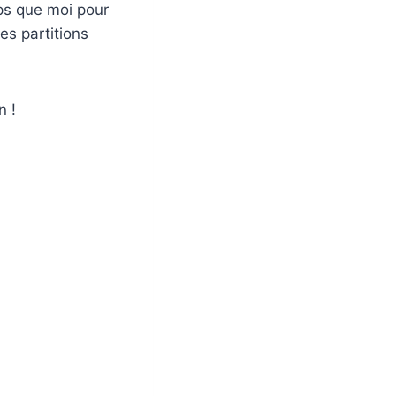
ps que moi pour
es partitions
n !