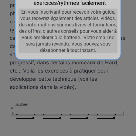
principalement dans des breaks rapides (ex :
phrasés linéaires en sextolets ou triple-
croches) mais peut être aussi utilisé dans des
rythmes qui demandent des coups de grosse-
caisse rapides. On va retrouver cette technique
dans des styles qui demandent un peu de
« virtuosité » tel que le Jazz fusion, le Rock
progressif, dans certains morceaux de Hard,
etc… Voilà les exercices à pratiquer pour
développer cette technique (voir les
explications dans la vidéo).