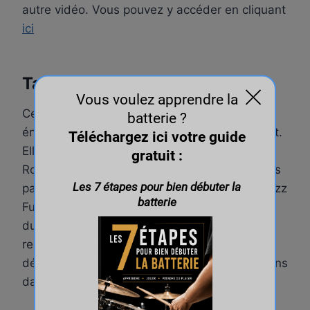
autre vidéo. Vous pouvez y accéder en cliquant
ici
Talon levé batte collée
Cette technique permet d’avoir un jeu plus
énergique, plus nerveux et pousse vers l’avant.
Elle sera adaptée pour des styles comme le
Rock rapide (à la Green Day ou The Offsprings
par exemple), la Jungle mais aussi dans le Jazz
Fusion, le Rock Progressif, etc… Mais au-delà
du style, tout dépendra de l’intention
recherchée. Voilà quelques exercices pour
développer cette approche (voir les explications
dans la vidéo)