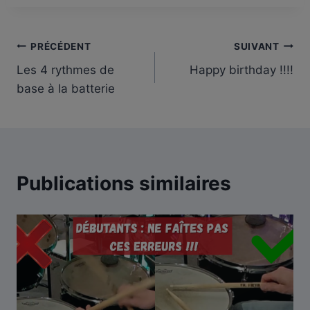
Navigation
PRÉCÉDENT
SUIVANT
Les 4 rythmes de
Happy birthday !!!!
de
base à la batterie
l’article
Publications similaires