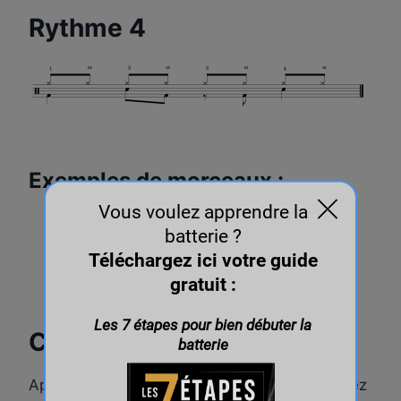
Rythme 4
Exemples de morceaux :
Thinking out loud (Ed Sheeran)
Low (Lenny Kravitz)
Come out and play (The Offsprings)
etc…
Conclusion
Après avoir appris ces 4 rythmes, vous pourrez