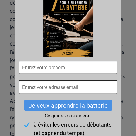
déjà jouer beaucoup de morceaux et
commencer déjà à bien vous amuser. Je vous
conseille vivement d’écouter les morceaux que
je vous ai recommandé pour comprendre
comment chaque rythme sonne dans un
contexte musical. Une fois les rythmes acquis,
l’étape suivante sera de les faire vivre et de les
jouer avec intention en fonction du style et de
l’état d’esprit du morceau. Le même rythme
peut être joué de différentes manières et à des
volumes différents. Expérimentez, jouez les
avec énergie mais aussi avec douceur.
Apprenez à les rendre vivant en y intégrant de
l’émotion. La différence qu’il y aura entre ces
rythmes joués par un débutant et joués par un
pro, c’est le son (que l’on développe avec la
technique) mais aussi l’intention de jeu.