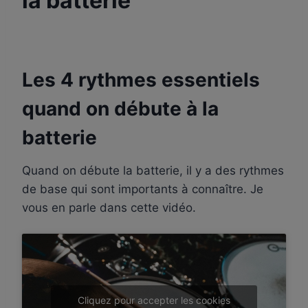
la batterie
Par
12 mars 2024
apprenti-
batteur.fr
Les 4 rythmes essentiels
quand on débute à la
batterie
Quand on débute la batterie, il y a des rythmes
de base qui sont importants à connaître. Je
vous en parle dans cette vidéo.
Cliquez pour accepter les cookies