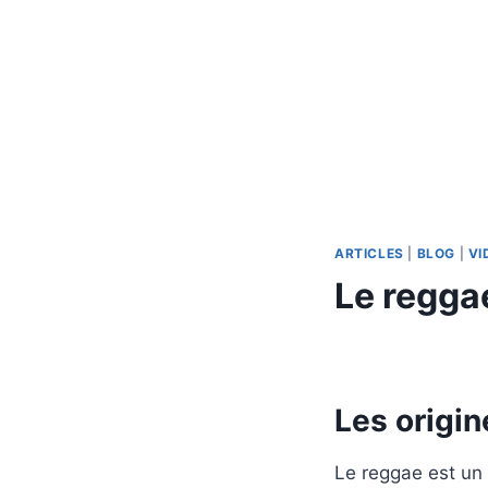
ARTICLES
|
BLOG
|
VI
Le regga
Par
1 mai 2024
apprenti-
batteur.fr
Les origin
Le reggae est un 