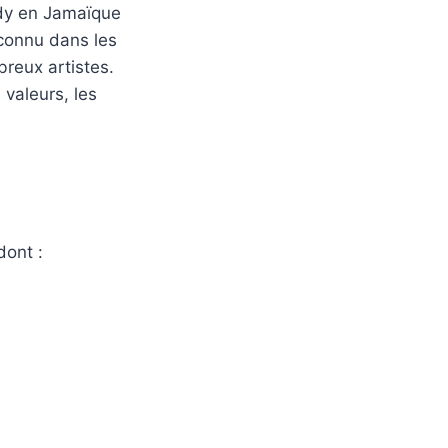
eady en Jamaïque
 connu dans les
reux artistes.
 valeurs, les
dont :