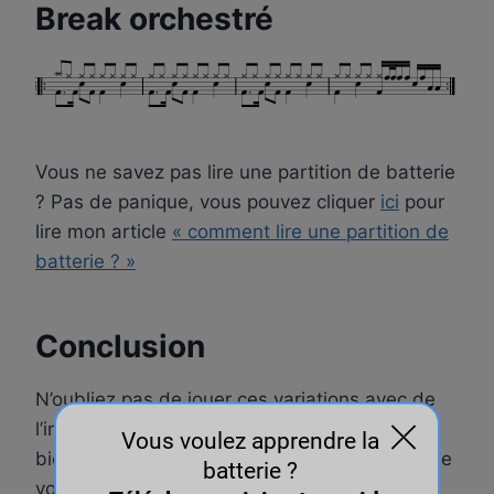
Break orchestré
Vous ne savez pas lire une partition de batterie
? Pas de panique, vous pouvez cliquer
ici
pour
lire mon article
« comment lire une partition de
batterie ? »
Conclusion
N’oubliez pas de jouer ces variations avec de
l’intention et une bonne énergie en relevant
bien vos baguettes, ça améliorera la qualité de
votre son et la précision de votre placement