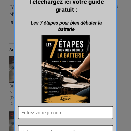
rythmique. J’espère que cette vidéo vous a plu.
N’hésitez pas à laisser vos commentaires et à
la partager autour de vous. A bientôt !
Articles similaires
Break de batterie 13 –
Break de batterie 15 –
Niveau Intermédiaire
Niveau Intermédiaire
(Défi 30 jours)
(Défi 30 jours)
Dans "Blog"
Dans "Blog"