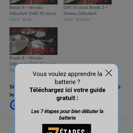
Break 6 – Niveau
Défi 30 jours Break 2 –
Débutant (Défi 30 jours)
Niveau Débutant
Dans "Blog"
Dans "Articles"
Break 8 – Niveau
Débutant (Défi 30 jours)
Dans "Blog"
Si vous avez aimé l'article, vous êtes libre de
le partager ! :)