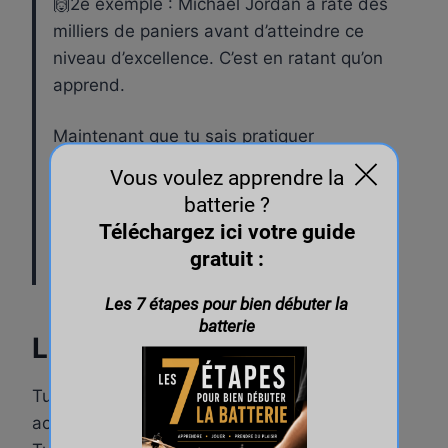
🙌2e exemple : Michael Jordan a raté des
milliers de paniers avant d’atteindre ce
niveau d’excellence. C’est en ratant qu’on
apprend.
Maintenant que tu sais pratiquer
mentalement (avec la visaualisation), te
concentrer sur demande et voir tes erreurs
sous un autre angle, tu vas apprendre à
lâcher-prise pour trouver plus de plaisir en
jouant.
Le lâcher-prise
Tu travailles dur… mais tu te sens crispé ? Tu
accélères ? Tu es tendu quand tu pratiques ?