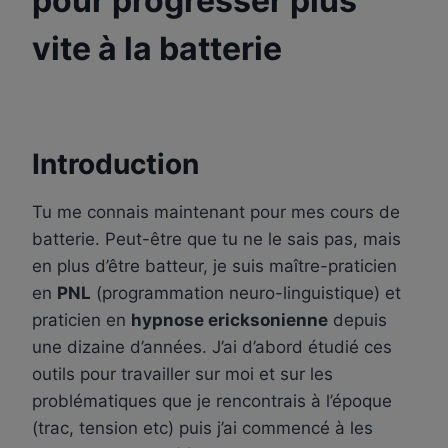
pour progresser plus
vite à la batterie
Par
12 août 2025
apprenti-
batteur.fr
Introduction
Tu me connais maintenant pour mes cours de
batterie. Peut-être que tu ne le sais pas, mais
en plus d’être batteur, je suis maître-praticien
en
PNL
(programmation neuro-linguistique) et
praticien en
hypnose ericksonienne
depuis
une dizaine d’années. J’ai d’abord étudié ces
outils pour travailler sur moi et sur les
problématiques que je rencontrais à l’époque
(trac, tension etc) puis j’ai commencé à les