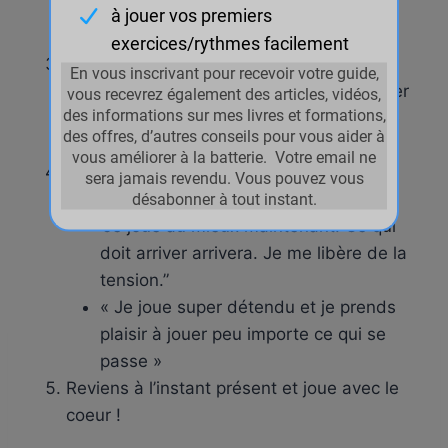
ventre, expire en relâchant l’ensemble du
corps.
Visualise cette tension ou la pensée
stressante dans un nuage qui va s’éloigner
doucement porté par le vent ou dans une
feuille flottant sur une rivière.
Répète mentalement une phrase de
détente comme par exemple :
“Je joue au mieux maintenant. Ce qui
doit arriver arrivera. Je me libère de la
tension.”
« Je joue super détendu et je prends
plaisir à jouer peu importe ce qui se
passe »
Reviens à l’instant présent et joue avec le
coeur !