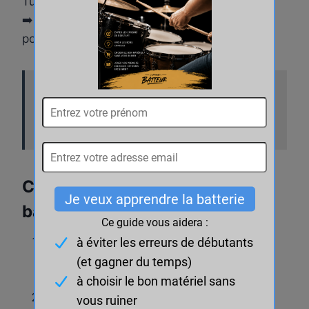
Tu joues à côté de la musique ?
➡️ C’est le moment d’appliquer cet exercice
pour
lâcher-prise
.
les personnes qui ont lu cet article ont aussi
lu :
Break 4 - Niveau Débutant (Défi 30
jours)
Comment lâcher-prise à la
batterie ?
Identifie les tensions dans ton corps
pendant que tu joues (épaules, mâchoire,
mains…).
Respire profondément. Inspire par le